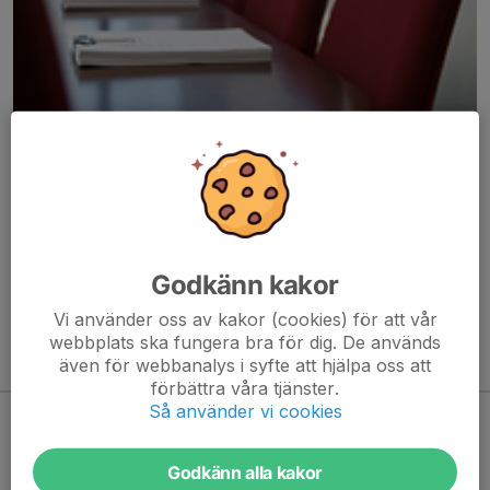
Här hamnar automatiskt de senaste nyheterna på hemsidan. För
att kunna börja administrera hemsidan loggar du in högst upp till
höger.
Godkänn kakor
/Svenskalag.se
Vi använder oss av kakor (cookies) för att vår
webbplats ska fungera bra för dig. De används
även för webbanalys i syfte att hjälpa oss att
Kommande aktiviteter
förbättra våra tjänster.
Så använder vi cookies
Inga aktiviteter inbokade
Godkänn alla kakor