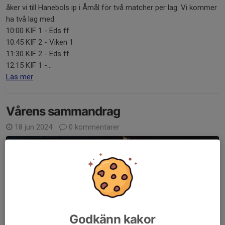
åker vi till Hanebols ip i Åmål för två matcher per lag. Vi kommer
ha två lag med:
10:00 KIF 1 - Eds ff
10:45 KIF 2 - Viken 1
11:30 KIF 2 - Eds ff
12:15 KIF 1 -...
Läs mer
Vårens sammandrag
18 jun 2024
0 kommentarer
Godkänn kakor