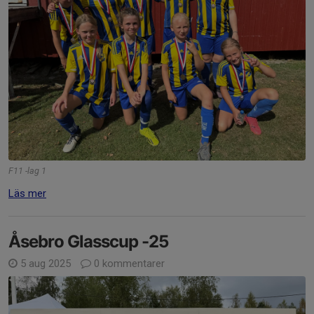
F11 -lag 1
Läs mer
Åsebro Glasscup -25
5 aug 2025
0 kommentarer