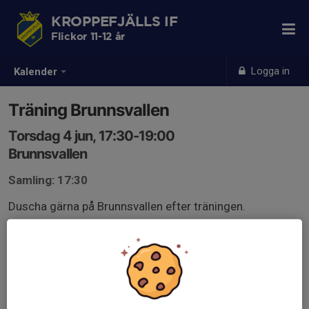
KROPPEFJÄLLS IF
Flickor 11-12 år
Logga in
Kalender
Träning Brunnsvallen
Torsdag 4 jun, 17:30-19:00
Brunnsvallen
Samling: 17:30
Duscha gärna på Brunnsvallen efter träningen.