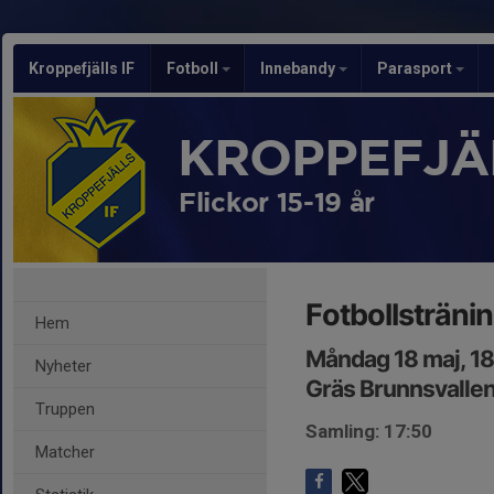
Kroppefjälls IF
Fotboll
Innebandy
Parasport
KROPPEFJÄL
Flickor 15-19 år
Fotbollsträni
Hem
Måndag 18 maj, 1
Nyheter
Gräs Brunnsvalle
Truppen
Samling: 17:50
Matcher