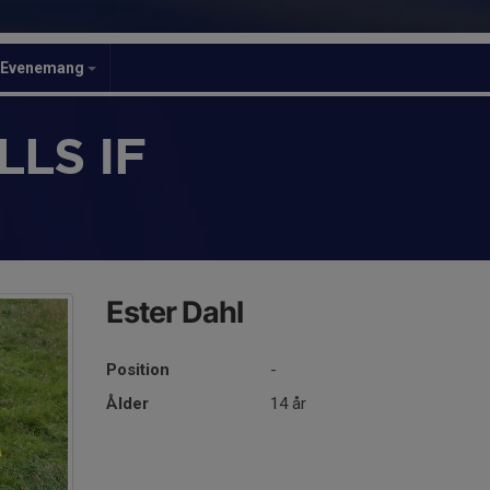
Evenemang
LS IF
Ester Dahl
Position
-
Ålder
14 år