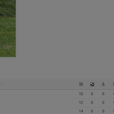
10
0
0
12
0
0
14
0
0