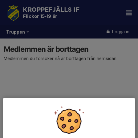
KROPPEFJÄLLS IF
Flickor 15-19 år
Logga in
Truppen
Medlemmen är borttagen
Medlemmen du försöker nå är borttagen från hemsidan.