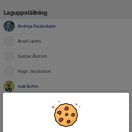
Laguppställning
Andreja Raubickaite
Arvid Lantto
Gustav Åström
Hugo Jacobsson
Isak Bohm
Jacob Grufstedt
Leia Hamrin
Ludvig Lindblom