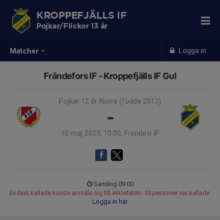
KROPPEFJÄLLS IF
Pojkar/Flickor 13 år
Logga in
Matcher
Frändefors IF - Kroppefjälls IF Gul
Pojkar 12 år Norra (födda 2013)
-
10 maj 2025, 10:00, Frendevi IP
Samling 09:00
Endast kallade kunde anmäla sig till aktiviteten. 10 personer var kallade.
Logga in här