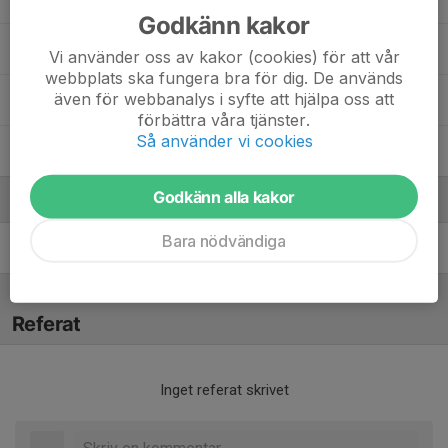
Godkänn kakor
Max Janveden
Vi använder oss av kakor (cookies) för att vår
webbplats ska fungera bra för dig. De används
även för webbanalys i syfte att hjälpa oss att
Milo Svensson
förbättra våra tjänster.
Så använder vi cookies
Theodor Eriksson Sköld
Godkänn alla kakor
Ledare
Bara nödvändiga
Sofia Karlsson
Tränare
Referat
Inget referat skrivet