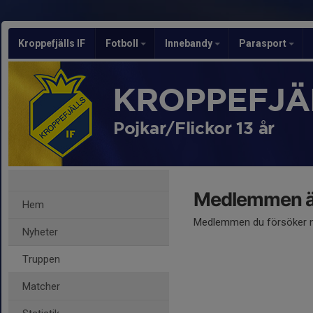
Kroppefjälls IF
Fotboll
Innebandy
Parasport
KROPPEFJÄL
Pojkar/Flickor 13 år
Medlemmen är
Hem
Medlemmen du försöker nå
Nyheter
Truppen
Matcher