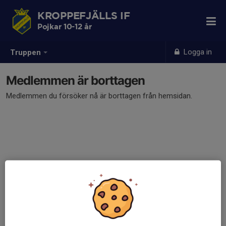
KROPPEFJÄLLS IF
Pojkar 10-12 år
Logga in
Truppen
Medlemmen är borttagen
Medlemmen du försöker nå är borttagen från hemsidan.