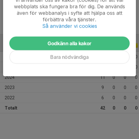
Ålder
14 år
webbplats ska fungera bra för dig. De används
även för webbanalys i syfte att hjälpa oss att
förbättra våra tjänster.
Så använder vi cookies
Godkänn alla kakor
ALLA SERIER
ALLA ÅR
Bara nödvändiga
2026
4
0
0
0
2025
12
0
0
0
2024
11
0
0
0
2023
9
0
0
0
2022
6
0
0
0
Totalt
42
0
0
0