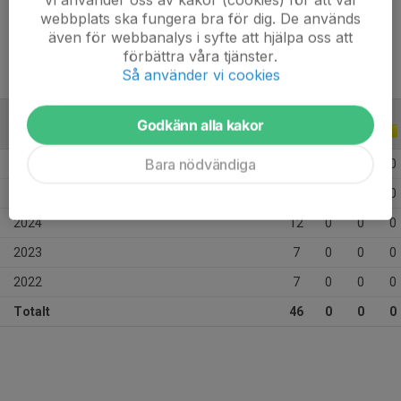
Ålder
14 år
webbplats ska fungera bra för dig. De används
även för webbanalys i syfte att hjälpa oss att
förbättra våra tjänster.
Så använder vi cookies
Godkänn alla kakor
ALLA SERIER
ALLA ÅR
Bara nödvändiga
2026
8
0
0
0
2025
12
0
0
0
2024
12
0
0
0
2023
7
0
0
0
2022
7
0
0
0
Totalt
46
0
0
0