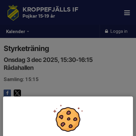
KROPPEFJÄLLS IF
Pojkar 15-19 år
Logga in
Kalender
Styrketräning
Onsdag 3 dec 2025, 15:30-16:15
Rådahallen
Samling: 15:15