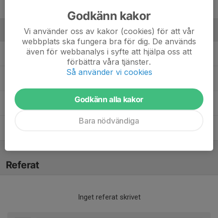
Tala Alkhalil
Godkänn kakor
Vi använder oss av kakor (cookies) för att vår
Ledare
webbplats ska fungera bra för dig. De används
även för webbanalys i syfte att hjälpa oss att
Helena Janveden
Tränare
förbättra våra tjänster.
Så använder vi cookies
Jon Bergenholtz
Tränare
Godkänn alla kakor
Maja Jansson
Lagledare
Bara nödvändiga
Mikael Karlsson
Ass tränare
Referat
Inget referat skrivet