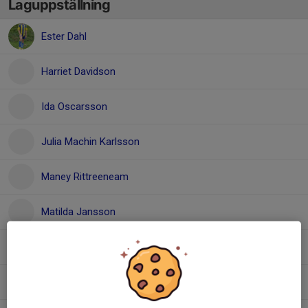
Laguppställning
Ester Dahl
Harriet Davidson
Ida Oscarsson
Julia Machin Karlsson
Maney Rittreeneam
Matilda Jansson
Molly Jansson
Saga Andersson