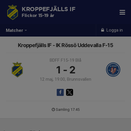
KROPPEFJÄLLS IF
Flickor 15-19 år
Logga in
Matcher
Kroppefjälls IF - IK Rössö Uddevalla F-15
BDFF F15-19 Blå
1 - 2
12 maj, 19:00, Brunnsvallen
Samling 17:45