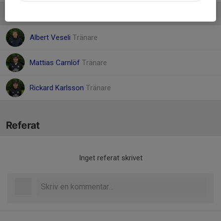
Ledare
Albert Veseli
Tränare
Mattias Carnlöf
Tränare
Rickard Karlsson
Tränare
Referat
Inget referat skrivet