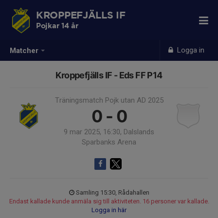
KROPPEFJÄLLS IF
Pojkar 14 år
Logga in
Matcher
Kroppefjälls IF - Eds FF P14
Träningsmatch Pojk utan AD 2025
0 - 0
9 mar 2025, 16:30, Dalslands
Sparbanks Arena
Samling 15:30, Rådahallen
Endast kallade kunde anmäla sig till aktiviteten. 16 personer var kallade.
Logga in här