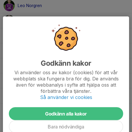
Leo Norgren
Ludvig Carnlöf
Mhd Yazan Jeblaoui
Neil Khorsani
Godkänn kakor
Oscar Mellander
Vi använder oss av kakor (cookies) för att vår
webbplats ska fungera bra för dig. De används
Rupert Stewart
även för webbanalys i syfte att hjälpa oss att
förbättra våra tjänster.
Theo Svärd
Så använder vi cookies
Wille Winåker
Godkänn alla kakor
Zack Hedberg
Bara nödvändiga