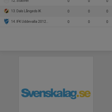
12. Ståöver
0
0
0
13. Dals Långeds IK
0
0
0
14. IFK Uddevalla 2012 Blå
0
0
0