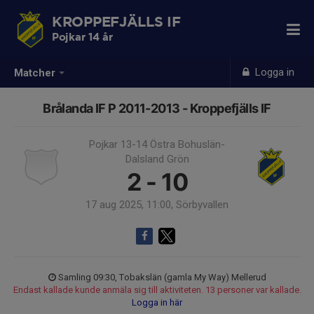
KROPPEFJÄLLS IF
Pojkar 14 år
Logga in
Matcher
Brålanda IF P 2011-2013 - Kroppefjälls IF
Pojkar 13-14 Östra Bohuslän-
Dalsland Grön
2 - 10
17 aug 2025, 11:00, Sörbyvallen
Samling 09:30, Tobakslän (gamla My Way) Mellerud
Endast kallade kunde anmäla sig till aktiviteten. 13 personer var kallade.
Logga in här