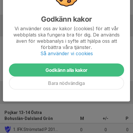
Rickard Karlsson
Tränare
Godkänn kakor
Vi använder oss av kakor (cookies) för att vår
Referat
webbplats ska fungera bra för dig. De används
även för webbanalys i syfte att hjälpa oss att
förbättra våra tjänster.
Inget referat skrivet
Så använder vi cookies
Godkänn alla kakor
Bara nödvändiga
Tabell
Pojkar 13-14 Östra
Bohuslän-Dalsland Grön
M
+/-
P
1. IFK Strömstad P 2012-2011
0
0
0