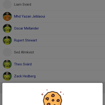
Liam Svärd
Mhd Yazan Jeblaoui
Oscar Mellander
Rupert Stewart
Sed Almkvist
Theo Svärd
Zack Hedberg
Ledare
Albert Veseli
Tränare