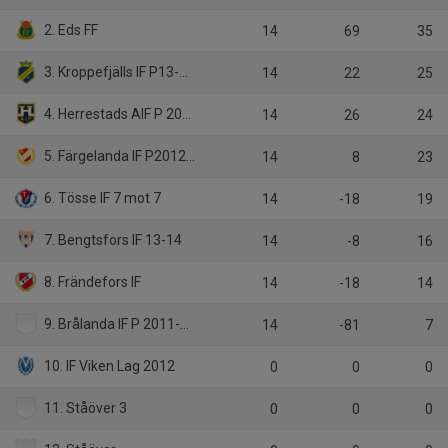
2. Eds FF
14
69
35
3. Kroppefjälls IF P13-14 år
14
22
25
4. Herrestads AIF P 2012 svart
14
26
24
5. Färgelanda IF P2012-2011
14
8
23
6. Tösse IF 7 mot 7
14
-18
19
7. Bengtsfors IF 13-14
14
-8
16
8. Frändefors IF
14
-18
14
9. Brålanda IF P 2011-2013
14
-81
7
10. IF Viken Lag 2012
0
0
0
11. Ståöver 3
0
0
0