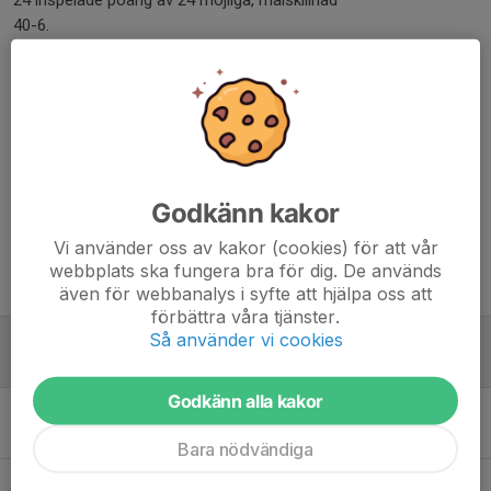
24 inspelade poäng av 24 möjliga, målskillnad
40-6.
I seriespelet från hösten 2025 har vi nu faktiskt hela 14 raka
vinster.
En spännande höst väntar där vi har gett oss själva ett bra
utgångsläge inför den andra halvan.
Dela nyhet
Godkänn kakor
Vi använder oss av kakor (cookies) för att vår
webbplats ska fungera bra för dig. De används
Tidigare nyheter
även för webbanalys i syfte att hjälpa oss att
förbättra våra tjänster.
Så använder vi cookies
3-0 vinst på Rudevi mot HAIF
26 jun, 15:00
0
Godkänn alla kakor
Vinst i toppmötet mot Munkedals IF
8 jun, 09:00
0
Bara nödvändiga
3 nya poäng i derbyt