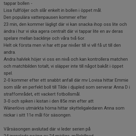
tappar bollen -
Lisa fullföljer och slår enkelt in bollen i öppet mål.
Den populära vattenpausen kommer efter
23 min, den kommer lägligt där vi kan snacka ihop oss lite och
ändra i hur vi ska agera centralt där vi tappar lite en av deras
spelare mellan backlinje och våra två 6or.
Helt ok första men vi har ett par nivåer till vi vill få ut till den
andra.
Andra halvlek höjer vi oss en nivå och kan kontrollera matchen
och matchbilden totalt, vi släpper inte till något bakåt i öppet
spel.
2-0 kommer efter ett snabbt anfall där mv Lovisa hittar Emmie
som slår en perfekt boll till Tilde i djupled som serverar Anna D i
straffområdet, ett vackert fotbollsmål.
3-0 och spiken i kistan i den 85e min efter att
Wänerlövs utmärkta hörna hittar skytteligaledaren Anna som
nickar i sitt 11e mål för säsongen.
Vårsäsongen avslutad där vi leder serien på