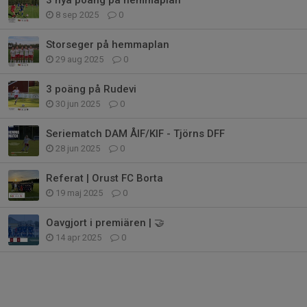
8 sep 2025
0
Storseger på hemmaplan
29 aug 2025
0
3 poäng på Rudevi
30 jun 2025
0
Seriematch DAM ÅIF/KIF - Tjörns DFF
28 jun 2025
0
Referat | Orust FC Borta
19 maj 2025
0
Oavgjort i premiären | 🤝
14 apr 2025
0