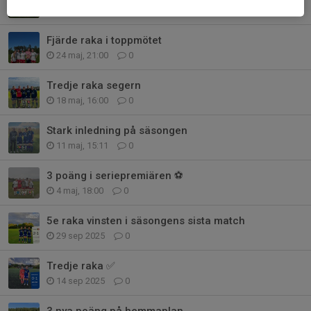
28 maj, 09:30
0
Fjärde raka i toppmötet
24 maj, 21:00
0
Tredje raka segern
18 maj, 16:00
0
Stark inledning på säsongen
11 maj, 15:11
0
3 poäng i seriepremiären ⚽️
4 maj, 18:00
0
5e raka vinsten i säsongens sista match
29 sep 2025
0
Tredje raka ✅️
14 sep 2025
0
3 nya poäng på hemmaplan