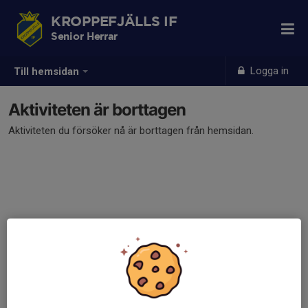
KROPPEFJÄLLS IF
Senior Herrar
Logga in
Till hemsidan
Aktiviteten är borttagen
Aktiviteten du försöker nå är borttagen från hemsidan.