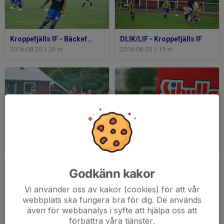
Kroppefjälls IF - Bäckefors IF
DLIK/LIF - Kroppefjälls IF
2016-08-20
|
26 st
2016-06-23
|
19 st
Kroppefjälls IF - Högsäters GF
Kroppefjälls IF - Bengtsfors IF
2016-06-09
|
25 st
2016-05-29
|
24 st
Godkänn kakor
Vi använder oss av kakor (cookies) för att vår
webbplats ska fungera bra för dig. De används
även för webbanalys i syfte att hjälpa oss att
förbättra våra tjänster.