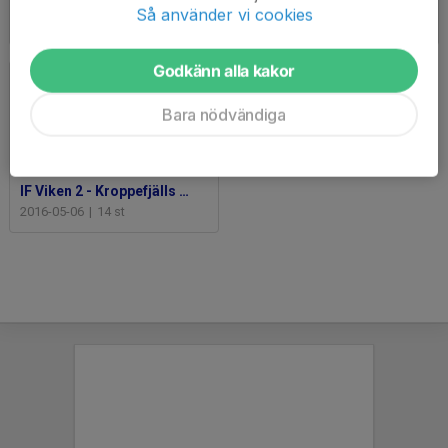
Eds FF 2 - Kroppefjälls IF
Kroppefjälls IF - Brålanda IF 2
Så använder vi cookies
2016-05-22
|
24 st
2016-05-12
|
25 st
Godkänn alla kakor
Bara nödvändiga
IF Viken 2 - Kroppefjälls IF
2016-05-06
|
14 st