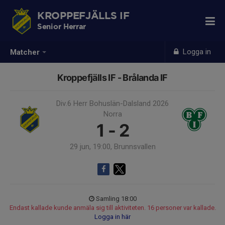
KROPPEFJÄLLS IF
Senior Herrar
Logga in
Matcher
Kroppefjälls IF - Brålanda IF
Div.6 Herr Bohuslän-Dalsland 2026
Norra
1 - 2
29 jun, 19:00, Brunnsvallen
Samling 18:00
Endast kallade kunde anmäla sig till aktiviteten. 16 personer var kallade.
Logga in här