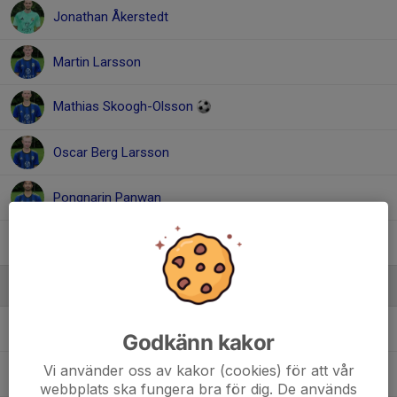
Jonathan Åkerstedt
Martin Larsson
Mathias Skoogh-Olsson
Oscar Berg Larsson
Pongnarin Panwan
Viktor Rosenberg
Ledare
Erik Erving
Tränare
Godkänn kakor
Vi använder oss av kakor (cookies) för att vår
Hampus Andersson
Tränare
webbplats ska fungera bra för dig. De används