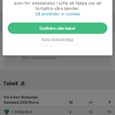
även för webbanalys i syfte att hjälpa oss att
Martin Nilsson
Lagledare
förbättra våra tjänster.
Så använder vi cookies
Referat
Godkänn alla kakor
Bara nödvändiga
Inget referat skrivet
Tabell
Div.6 Herr Bohuslän-
Dalsland 2026 Norra
M
+/-
P
1. Brålanda IF
8
10
19