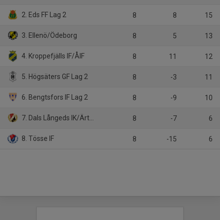
2. Eds FF Lag 2
8
8
15
3. Ellenö/Ödeborg
8
5
13
4. Kroppefjälls IF/ÅIF
8
11
12
5. Högsäters GF Lag 2
8
-3
11
6. Bengtsfors IF Lag 2
8
-9
10
7. Dals Långeds IK/Ärtemarks IF
8
-7
6
8. Tösse IF
8
-15
6