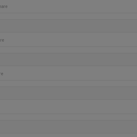
nare
are
re