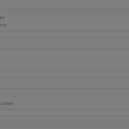
are
dmin
, Ledare