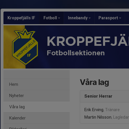
Kroppefjälls IF
Fotboll
Innebandy
Parasport
KROPPEFJÄL
Fotbollsektionen
Våra lag
Hem
Nyheter
Senior Herrar
Våra lag
Erik Erving
, Tränare
Martin Nilsson
, Lagleda
Kalender