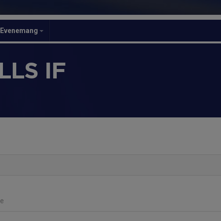
Evenemang
LS IF
re