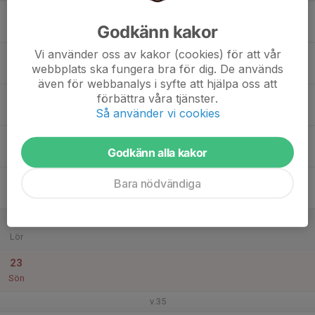
17
Godkänn kakor
Mån
Vi använder oss av kakor (cookies) för att vår
18
webbplats ska fungera bra för dig. De används
Tis
även för webbanalys i syfte att hjälpa oss att
19
förbättra våra tjänster.
Så använder vi cookies
Ons
20
Godkänn alla kakor
Tor
21
Bara nödvändiga
Fre
22
Lör
23
Sön
v.35