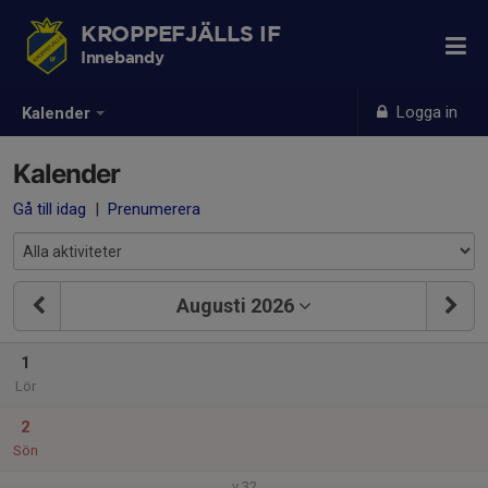
KROPPEFJÄLLS IF
Innebandy
Logga in
Kalender
Kalender
Gå till idag
|
Prenumerera
Augusti 2026
1
Lör
2
Sön
v.32