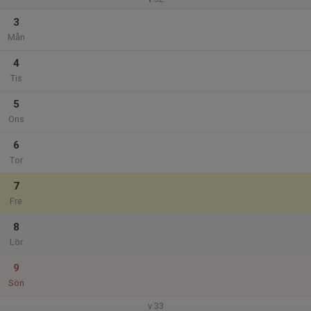
3
Mån
4
Tis
5
Ons
6
Tor
7
Fre
8
Lör
9
Sön
v.33