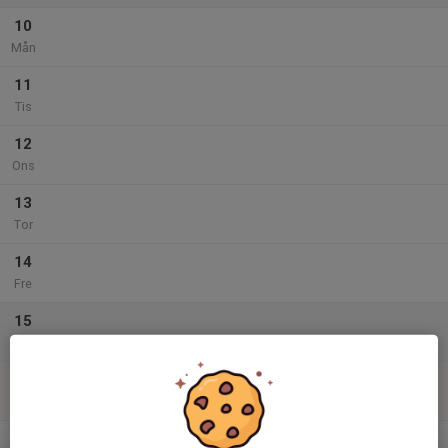
10
Mån
11
Tis
12
Ons
13
Tor
14
Fre
15
Lör
16
Sön
v.34