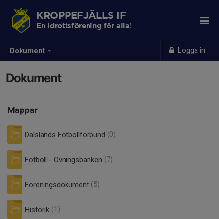
KROPPEFJÄLLS IF
En idrottsförening för alla!
Logga in
Dokument
Dokument
Mappar
Dalslands Fotbollförbund
(0)
Fotboll - Övningsbanken
(7)
Föreningsdokument
(5)
Historik
(1)