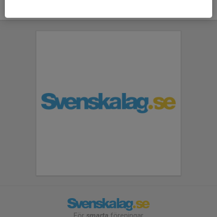
För
smarta
föreningar