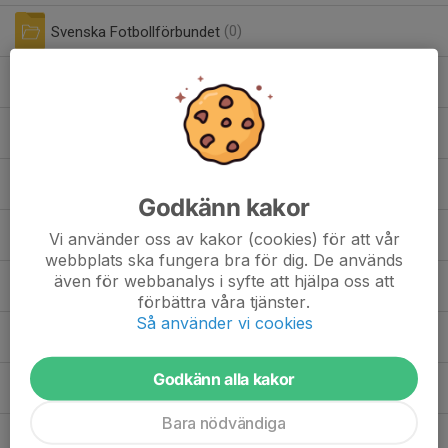
Svenska Fotbollförbundet
(0)
Ungdomsfotboll
(5)
Anders Svensson, Mellerud.pdf
0,39 MB
idrottsskador.pdf
0,31 MB
| Utbildningar i idrottsskador – våren 2024
Godkänn kakor
Informationsblad KIF 2025.docx
Vi använder oss av kakor (cookies) för att vår
0,28 MB
webbplats ska fungera bra för dig. De används
KIF.mp3
även för webbanalys i syfte att hjälpa oss att
7,84 MB
förbättra våra tjänster.
Så använder vi cookies
Samtyckesformulär.pdf
0,08 MB
Godkänn alla kakor
trygga-fotbollsmiljoer.pdf
6,57 MB
| Trygga Fotbollsmiljöer
Bara nödvändiga