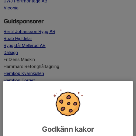
UWJ Portmontage AB
Viconia
Guldsponsorer
Bertil Johansson Bygg AB
Boab Hjuldelar
Byggstål Mellerud AB
Dalsign
Fritzéns Maskin
Hammars Betonghåltagning
Hemköp Kvarnkullen
Hemköp Torget
HMJ Redovisning AB
Melleruds Måleri
Olesens Bygg & Snickeri
P.Pettersson Alltjänst
Tendenz AB
Vita Sannars AB (pizzeria)
Godkänn kakor
Green Deer