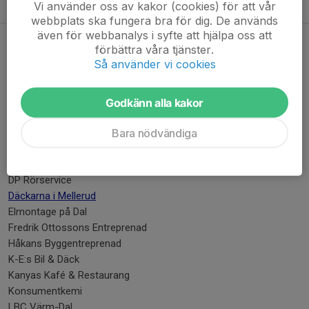
WP Gruppen AB
Vi använder oss av kakor (cookies) för att vår
webbplats ska fungera bra för dig. De används
även för webbanalys i syfte att hjälpa oss att
Silversponsorer
förbättra våra tjänster.
Så använder vi cookies
AAG Industrikonsult
Axima i Erikstad
BDS Bildelsshopen Mellerud
Godkänn alla kakor
Brålanda Industri
Bara nödvändiga
CK EL
Colorama Melleruds Färg
DGT Bygg
DP Rörservice
Däckarna i Mellerud
Elmontage på Dal
Fredrik Ottossons Entreprenad
Håkans Byggentreprenad
K-E:s Bil & Däck
Kanyas Kafé & Restaurang
Konsumentkemi
LBC Värm-Dal