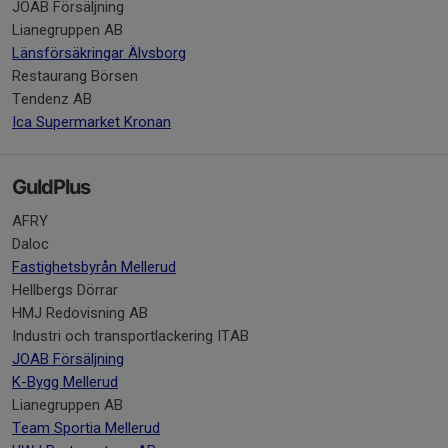
JOAB Försäljning
Lianegruppen AB
Länsförsäkringar Älvsborg
Restaurang Börsen
Tendenz AB
Ica Supermarket Kronan
GuldPlus
AFRY
Daloc
Fastighetsbyrån Mellerud
Hellbergs Dörrar
HMJ Redovisning AB
Industri och transportlackering ITAB
JOAB Försäljning
K-Bygg Mellerud
Lianegruppen AB
Team Sportia Mellerud