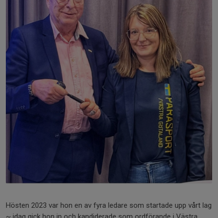
Hösten 2023 var hon en av fyra ledare som startade upp vårt lag
~ idag gick hon in och kandiderade som ordförande i Västra