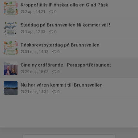
Kroppefjälls IF önskar alla en Glad Påsk
2 apr, 14:21
0
Städdag på Brunnsvallen Ni kommer väl !
1 apr, 12:53
0
Påskbrevsbytardag på Brunnsvallen
31 mar, 14:13
0
Cina ny ordförande i Parasportförbundet
29 mar, 18:02
0
Nu har våren kommit till Brunnsvallen
21 mar, 14:34
0