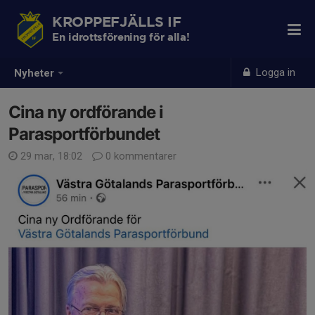
KROPPEFJÄLLS IF
En idrottsförening för alla!
Logga in
Nyheter
Cina ny ordförande i
Parasportförbundet
29 mar, 18:02
0 kommentarer