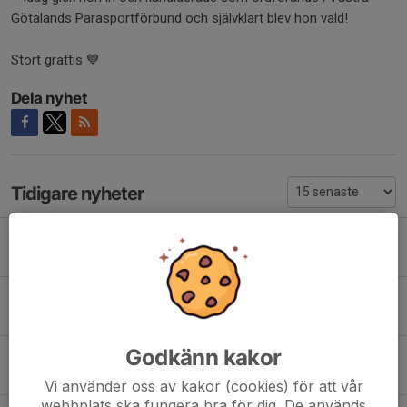
Götalands Parasportförbund och självklart blev hon vald!
Stort grattis 💙
Dela nyhet
Tidigare nyheter
Semesterstängt på kansliet!
25 jun, 13:56
0
VM på Kroppefjälls Parken!
16 jun, 14:15
0
Godkänn kakor
Fotbollsskolan 2026!
20 maj, 10:43
0
Vi använder oss av kakor (cookies) för att vår
webbplats ska fungera bra för dig. De används